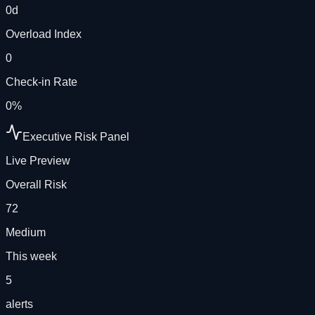
0
d
Overload Index
0
Check-in Rate
0
%
Executive Risk Panel
Live Preview
Overall Risk
72
Medium
This week
5
alerts