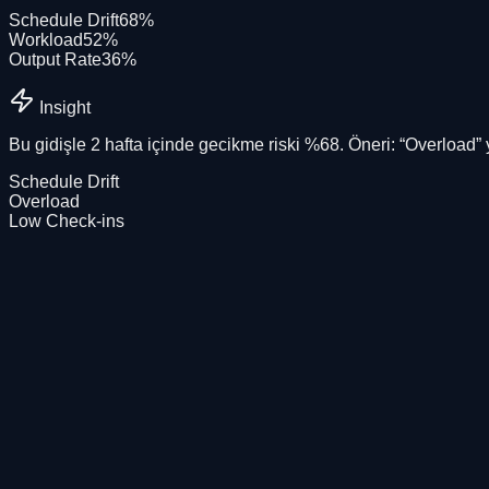
Schedule Drift
68
%
Workload
52
%
Output Rate
36
%
Insight
Bu gidişle
2 hafta
içinde gecikme riski
%68
. Öneri: “Overload”
Schedule Drift
Overload
Low Check-ins
Sosyal kanıt
Pilot müşteri programı açık
İlk kurumsal vaka çalışmalarımızı birlikte yazıyoruz. Sınırlı pi
Günler
içinde canlıya yakın kurulum