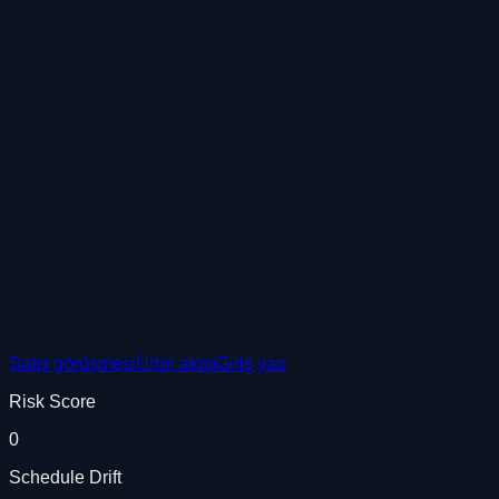
Satış görüşmesi
Ürün akışı
Giriş yap
Risk Score
0
Schedule Drift