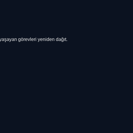
 yaşayan görevleri yeniden dağıt.
lot kontenjanı ile, operasyon ve güven beklentinizi kısa bir ön gö