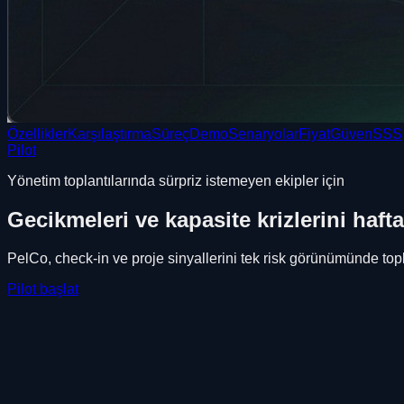
Özellikler
Karşılaştırma
Süreç
Demo
Senaryolar
Fiyat
Güven
SSS
Pilot
Yönetim toplantılarında sürpriz istemeyen ekipler için
Gecikmeleri ve kapasite krizlerini
haft
PelCo, check-in ve proje sinyallerini tek risk görünümünde topla
Pilot başlat