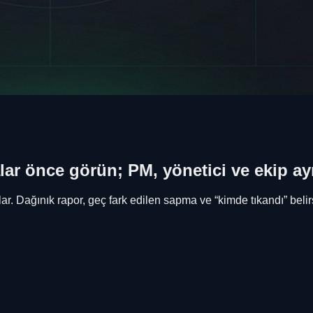
alar önce
görün; PM, yönetici ve ekip ay
r. Dağınık rapor, geç fark edilen sapma ve “kimde tıkandı” belirsiz